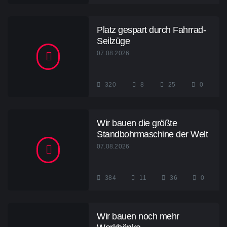
Platz gespart durch Fahrrad-
Seilzüge
07.08.2026
320
8
25
0
Wir bauen die größte
Standbohrmaschine der Welt
07.08.2026
384
11
36
0
Wir bauen noch mehr