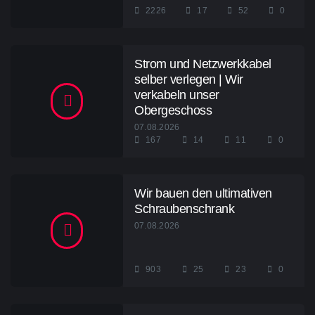
2226
17
52
0
Strom und Netzwerkkabel
selber verlegen | Wir
verkabeln unser
Obergeschoss
07.08.2026
167
14
11
0
Wir bauen den ultimativen
Schraubenschrank
07.08.2026
903
25
23
0