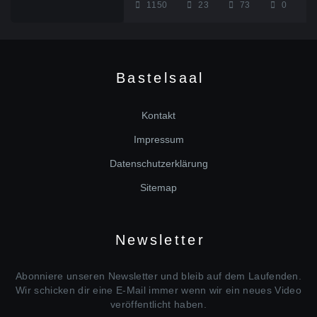
1150
23
73
0
B
a
s
t
e
l
s
a
a
l
Kontakt
Impressum
Datenschutzerklärung
Sitemap
N
e
w
s
l
e
t
t
e
r
Abonniere unseren Newsletter und bleib auf dem Laufenden.
Wir schicken dir eine E-Mail immer wenn wir ein neues Video
veröffentlicht haben.