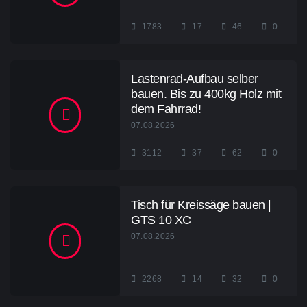
1783
17
46
0
Lastenrad-Aufbau selber
bauen. Bis zu 400kg Holz mit
dem Fahrrad!
07.08.2026
3112
37
62
0
Tisch für Kreissäge bauen |
GTS 10 XC
07.08.2026
2268
14
32
0