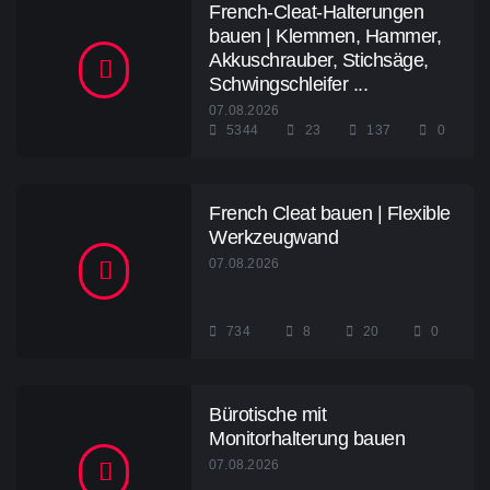
French-Cleat-Halterungen
bauen | Klemmen, Hammer,
Akkuschrauber, Stichsäge,
Schwingschleifer ...
07.08.2026
5344
23
137
0
French Cleat bauen | Flexible
Werkzeugwand
07.08.2026
734
8
20
0
Bürotische mit
Monitorhalterung bauen
07.08.2026