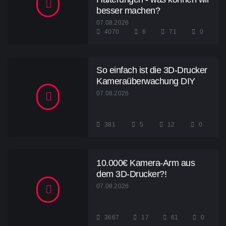
besser machen?
07.08.2026
4070
6
71
0
So einfach ist die 3D-Drucker
Kameraüberwachung DIY
07.08.2026
381
5
12
0
10.000€ Kamera-Arm aus
dem 3D-Drucker?!
07.08.2026
3667
17
61
0