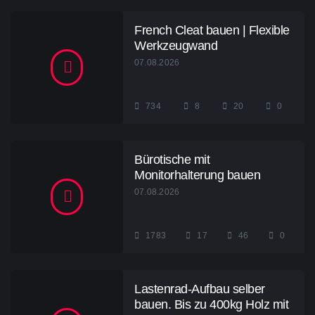
French Cleat bauen | Flexible
Werkzeugwand
07.08.2026
734
8
20
0
Bürotische mit
Monitorhalterung bauen
07.08.2026
1783
17
46
0
Lastenrad-Aufbau selber
bauen. Bis zu 400kg Holz mit