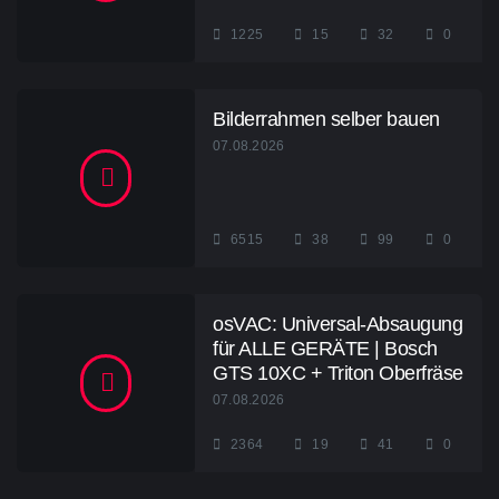
1225
15
32
0
Bilderrahmen selber bauen
07.08.2026
6515
38
99
0
osVAC: Universal-Absaugung
für ALLE GERÄTE | Bosch
GTS 10XC + Triton Oberfräse
07.08.2026
2364
19
41
0