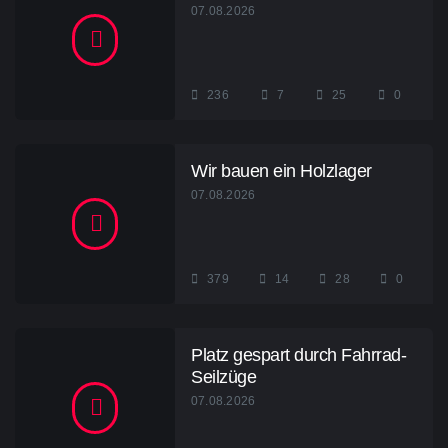
07.08.2026
236
7
25
0
Wir bauen ein Holzlager
07.08.2026
379
14
28
0
Platz gespart durch Fahrrad-
Seilzüge
07.08.2026