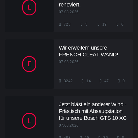
renoviert.
07.08.2026
723
5
19
0
Wir erweitern unsere
FRENCH CLEAT WAND!
07.08.2026
3242
14
47
0
Jetzt bläst ein anderer Wind -
Frästisch mit Absaugstation
für unsere Bosch GTS 10 XC
07.08.2026
488
15
26
0