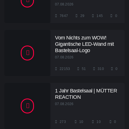
07.08.2026
7647
29
145
0
Vom Nichts zum WOW!
Gigantische LED-Wand mit
Bastelsaal-Logo
07.08.2026
22153
51
310
0
1 Jahr Bastelsaal | MÜTTER
REACTION
07.08.2026
273
10
10
0