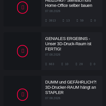
HEIZUNG? Stehtisch fürs
Home-Office selber bauen
07.08.2026
3913
13
59
0
GENIALES ERGEBNIS -
Unser 3D-Druck-Raum ist
FERTIG!
07.08.2026
663
10
28
0
DUMM und GEFÄHRLICH?!
3D-Drucker-RAUM hängt an
STAPLER
07.08.2026