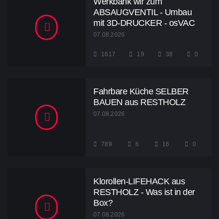
Werkbank wir zum
ABSAUGVENTIL - Umbau
mit 3D-DRUCKER - osVAC
07.08.2026
1617
19
38
0
Fahrbare Küche SELBER
BAUEN aus RESTHOLZ
07.08.2026
789
6
16
0
Klorollen-LIFEHACK aus
RESTHOLZ - Was ist in der
Box?
07.08.2026