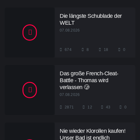
Die längste Schublade der
WELT
07.08.2026
674
8
18
0
Das große French-Cleat-
Battle - Thomas wird
verlassen 🥲
07.08.2026
2871
12
43
0
Nie wieder Klorollen kaufen!
Unser Bad ist endlich