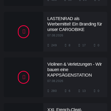
LASTENRAD als
Werbemittel! Ein Branding für
unser CARGOBIKE
07.08.2026
249
8
17
0
Violinen & Verletzungen - Wir
bauen eine
KAPPSÄGENSTATION
07.08.2026
280
6
13
0
XXL French-Cleat-