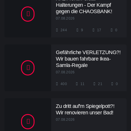
Halterungen - Der Kampf
gegen die CHAOSBANK!
07.08.2026
244
9
17
0
Gefährliche VERLETZUNG?!
Wir bauen fahrbare Ikea-
Samla-Regale
07.08.2026
400
11
21
0
Zu dritt auf'm Spiegelpott?!
Wir renovieren unser Bad!
07.08.2026