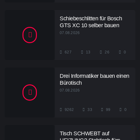
Schiebeschlitten für Bosch
GTS XC 10 selber bauen
07.08.2026
627
13
26
0
Drei Informatiker bauen einen
Bürotisch
07.08.2026
9262
33
99
0
Tisch SCHWEBT auf