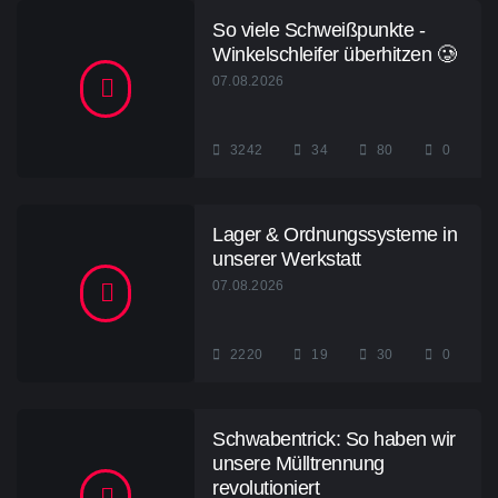
So viele Schweißpunkte -
Winkelschleifer überhitzen 🥲
07.08.2026
3242
34
80
0
Lager & Ordnungssysteme in
unserer Werkstatt
07.08.2026
2220
19
30
0
Schwabentrick: So haben wir
unsere Mülltrennung
revolutioniert