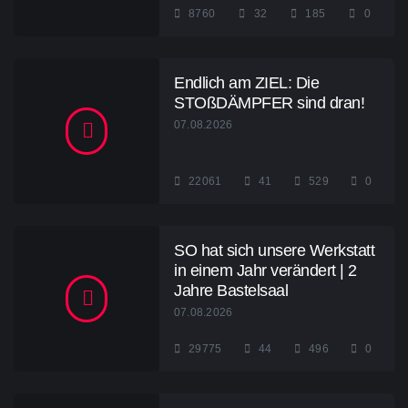
8760
32
185
0
Endlich am ZIEL: Die
STOßDÄMPFER sind dran!
07.08.2026
22061
41
529
0
SO hat sich unsere Werkstatt
in einem Jahr verändert | 2
Jahre Bastelsaal
07.08.2026
29775
44
496
0