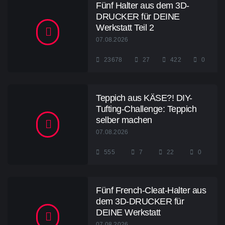
Fünf Halter aus dem 3D-
DRUCKER für DEINE
Werkstatt Teil 2
07.08.2026
23678
27
422
0
Teppich aus KÄSE?! DIY-
Tufting-Challenge: Teppich
selber machen
07.08.2026
555
7
22
0
Fünf French-Cleat-Halter aus
dem 3D-DRUCKER für
DEINE Werkstatt
07.08.2026