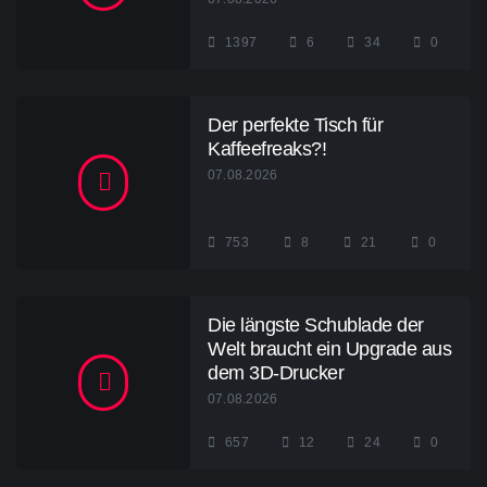
1397
6
34
0
Der perfekte Tisch für
Kaffeefreaks?!
07.08.2026
753
8
21
0
Die längste Schublade der
Welt braucht ein Upgrade aus
dem 3D-Drucker
07.08.2026
657
12
24
0