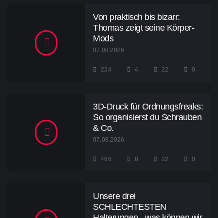
Von praktisch bis bizarr:
Thomas zeigt seine Körper-
Mods
07.08.2026
224
4
22
0
3D-Druck für Ordnungsfreaks:
So organisierst du Schrauben
& Co.
07.08.2026
468
8
22
0
Unsere drei
SCHLECHTESTEN
Halterungen - was können wir