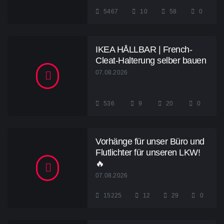
5467
10
58
0
IKEA HÅLLBAR | French-
Cleat-Halterung selber bauen
07.08.2026
536
9
20
0
Vorhänge für unser Büro und
Flutlichter für unseren LKW!
🔥
07.08.2026
15225
12
29
0