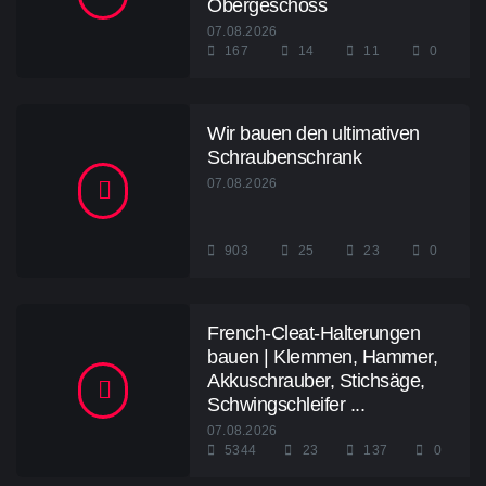
Obergeschoss
07.08.2026
167
14
11
0
Wir bauen den ultimativen
Schraubenschrank
07.08.2026
903
25
23
0
French-Cleat-Halterungen
bauen | Klemmen, Hammer,
Akkuschrauber, Stichsäge,
Schwingschleifer ...
07.08.2026
5344
23
137
0