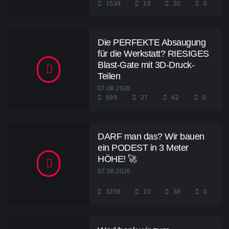
1539
16
20
0
Die PERFEKTE Absaugung
für die Werkstatt? RIESIGES
Blast-Gate mit 3D-Druck-
Teilen
07.08.2026
899
27
42
0
DARF man das? Wir bauen
ein PODEST in 3 Meter
HÖHE! 🚀
07.08.2026
3256
10
38
0