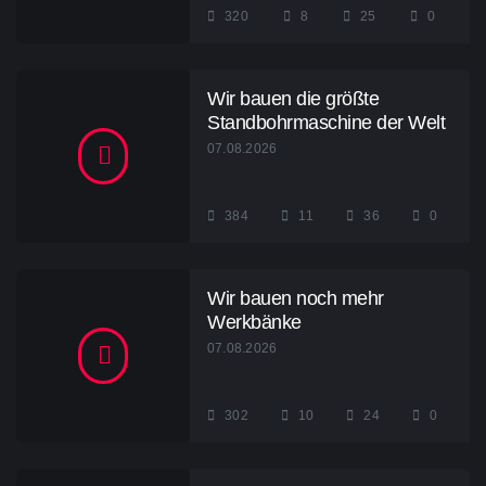
320
8
25
0
Wir bauen die größte
Standbohrmaschine der Welt
07.08.2026
384
11
36
0
Wir bauen noch mehr
Werkbänke
07.08.2026
302
10
24
0