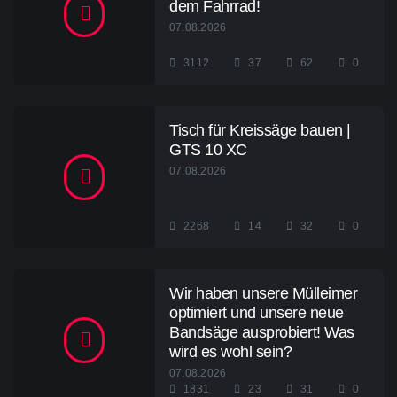
dem Fahrrad!
07.08.2026
3112
37
62
0
Tisch für Kreissäge bauen |
GTS 10 XC
07.08.2026
2268
14
32
0
Wir haben unsere Mülleimer
optimiert und unsere neue
Bandsäge ausprobiert! Was
wird es wohl sein?
07.08.2026
1831
23
31
0