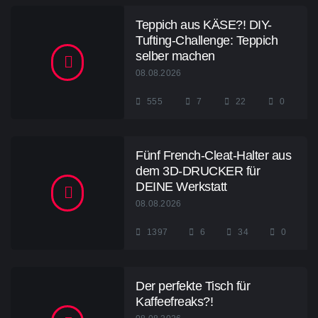
Teppich aus KÄSE?! DIY-
Tufting-Challenge: Teppich
selber machen
08.08.2026
555
7
22
0
Fünf French-Cleat-Halter aus
dem 3D-DRUCKER für
DEINE Werkstatt
08.08.2026
1397
6
34
0
Der perfekte Tisch für
Kaffeefreaks?!