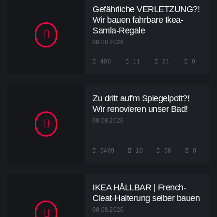
Gefährliche VERLETZUNG?!
Wir bauen fahrbare Ikea-
Samla-Regale
08.08.2026
400
11
21
0
Zu dritt auf'm Spiegelpott?!
Wir renovieren unser Bad!
08.08.2026
5469
10
58
0
IKEA HÅLLBAR | French-
Cleat-Halterung selber bauen
08.08.2026