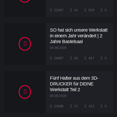
22067
41
529
0
SO hat sich unsere Werkstatt
in einem Jahr verändert | 2
Jahre Bastelsaal
08.08.2026
29807
44
497
0
Fünf Halter aus dem 3D-
DRUCKER für DEINE
Werkstatt Teil 2
08.08.2026
23696
27
422
0