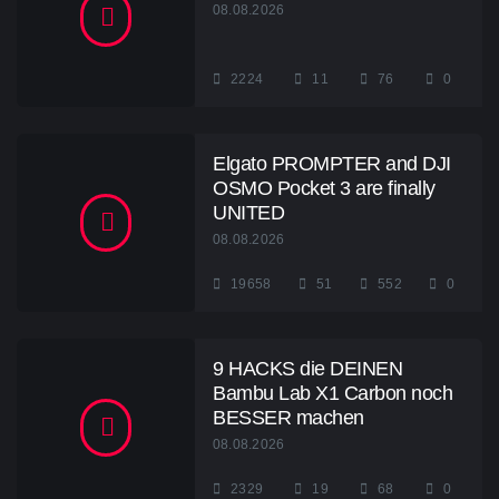
08.08.2026
2224
11
76
0
Elgato PROMPTER and DJI
OSMO Pocket 3 are finally
UNITED
08.08.2026
19658
51
552
0
9 HACKS die DEINEN
Bambu Lab X1 Carbon noch
BESSER machen
08.08.2026
2329
19
68
0