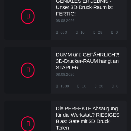
GENIALES ERGEBNIS -
Unser 3D-Druck-Raum ist
FERTIG!
08.08.2026
663
10
28
0
DUMM und GEFÄHRLICH?!
3D-Drucker-RAUM hängt an
STAPLER
08.08.2026
1539
16
20
0
Die PERFEKTE Absaugung
für die Werkstatt? RIESIGES
Blast-Gate mit 3D-Druck-
Teilen