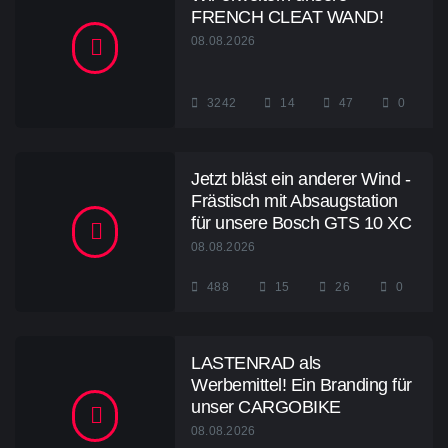
FRENCH CLEAT WAND!
08.08.2026
3242
14
47
0
Jetzt bläst ein anderer Wind -
Frästisch mit Absaugstation
für unsere Bosch GTS 10 XC
08.08.2026
488
15
26
0
LASTENRAD als
Werbemittel! Ein Branding für
unser CARGOBIKE
08.08.2026