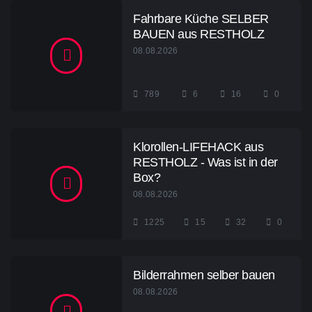
Fahrbare Küche SELBER
BAUEN aus RESTHOLZ
08.08.2026
789
6
16
0
Klorollen-LIFEHACK aus
RESTHOLZ - Was ist in der
Box?
08.08.2026
1225
15
32
0
Bilderrahmen selber bauen
08.08.2026