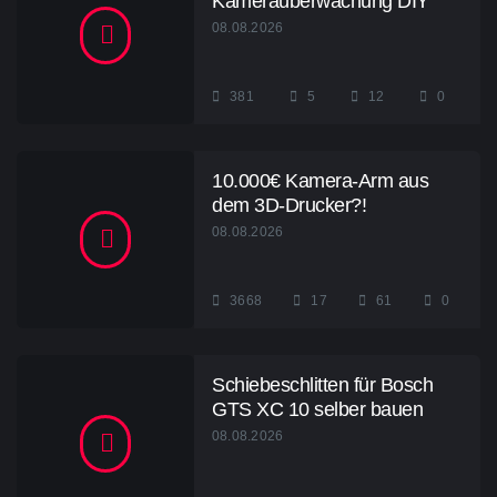
Kameraüberwachung DIY
08.08.2026
381
5
12
0
10.000€ Kamera-Arm aus
dem 3D-Drucker?!
08.08.2026
3668
17
61
0
Schiebeschlitten für Bosch
GTS XC 10 selber bauen
08.08.2026