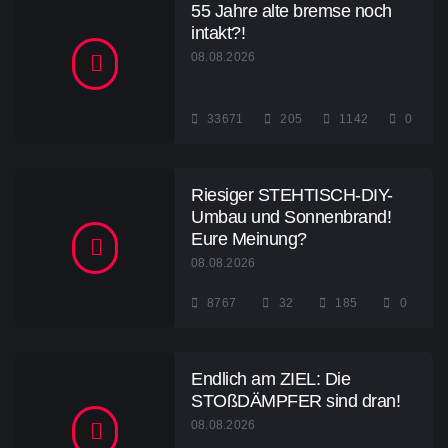
55 Jahre alte bremse noch
intakt?!
08.08.2026
33671
205
1142
0
Riesiger STEHTISCH-DIY-
Umbau und Sonnenbrand!
Eure Meinung?
08.08.2026
8767
32
185
0
Endlich am ZIEL: Die
STOßDÄMPFER sind dran!
08.08.2026