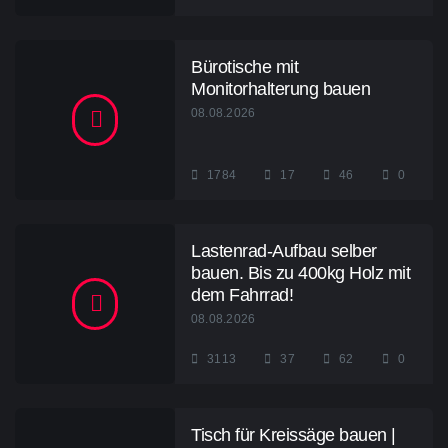
Bürotische mit
Monitorhalterung bauen
08.08.2026
1784
17
46
0
Lastenrad-Aufbau selber
bauen. Bis zu 400kg Holz mit
dem Fahrrad!
08.08.2026
3113
37
62
0
Tisch für Kreissäge bauen |