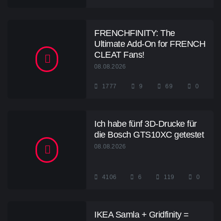
FRENCHFINITY: The
Ultimate Add-On for FRENCH
CLEAT Fans!
08.08.2026
1777
9
69
0
Ich habe fünf 3D-Drucke für
die Bosch GTS10XC getestet
08.08.2026
4106
6
119
0
IKEA Samla + Gridfinity =