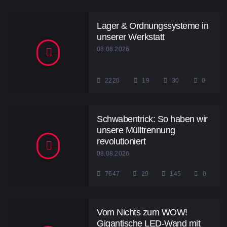
Lager & Ordnungssysteme in
unserer Werkstatt
08.08.2026
2220
19
30
0
Schwabentrick: So haben wir
unsere Mülltrennung
revolutioniert
08.08.2026
7647
29
145
0
Vom Nichts zum WOW!
Gigantische LED-Wand mit