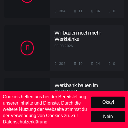
384
11
36
0
Wir bauen noch mehr
Werkbänke
08.08.2026
302
10
24
0
Werkbank bauen im
Bastelsaal
Cookies helfen uns bei der Bereitstellung
08.08.2026
Okay!
unserer Inhalte und Dienste. Durch die
weitere Nutzung der Webseite stimmst du
der Verwendung von Cookies zu.
Zur
Nein
962
16
48
0
Datenschutzerklärung.