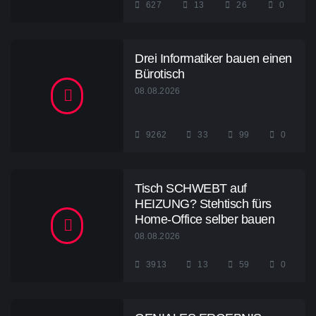
627
13
26
0
Drei Informatiker bauen einen
Bürotisch
08.08.2026
9262
33
99
0
Tisch SCHWEBT auf
HEIZUNG? Stehtisch fürs
Home-Office selber bauen
08.08.2026
3913
13
59
0