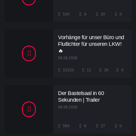
536
9
20
0
Vorhänge für unser Büro und
Flutlichter für unseren LKW!
🔥
08.08.2026
15225
12
29
0
Der Bastelsaal in 60
Sekunden | Trailer
08.08.2026
596
8
27
0