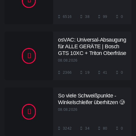
6516
38
99
0
osVAC: Universal-Absaugung
für ALLE GERÄTE | Bosch
GTS 10XC + Triton Oberfräse
08.08.2026
2366
19
41
0
So viele Schweißpunkte -
Winkelschleifer überhitzen 🥲
08.08.2026
3242
34
80
0