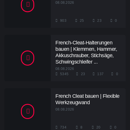
08.08.2026
903
25
23
0
French-Cleat-Halterungen
bauen | Klemmen, Hammer,
Akkuschrauber, Stichsäge,
Schwingschleifer ...
08.08.2026
5345
23
137
0
French Cleat bauen | Flexible
Werkzeugwand
08.08.2026
734
8
20
0