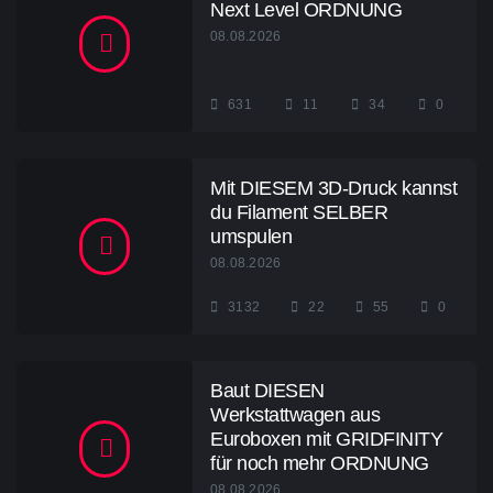
Next Level ORDNUNG
08.08.2026
631
11
34
0
Mit DIESEM 3D-Druck kannst
du Filament SELBER
umspulen
08.08.2026
3132
22
55
0
Baut DIESEN
Werkstattwagen aus
Euroboxen mit GRIDFINITY
für noch mehr ORDNUNG
08.08.2026