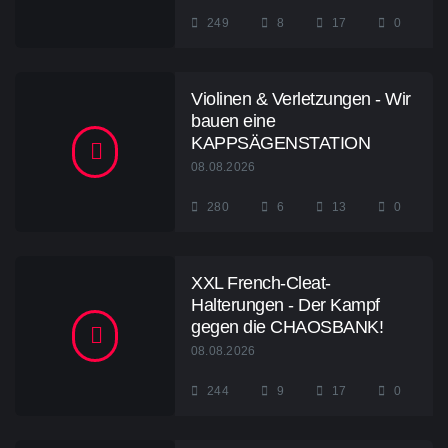
249
8
17
0
Violinen & Verletzungen - Wir
bauen eine
KAPPSÄGENSTATION
08.08.2026
280
6
13
0
XXL French-Cleat-
Halterungen - Der Kampf
gegen die CHAOSBANK!
08.08.2026
244
9
17
0