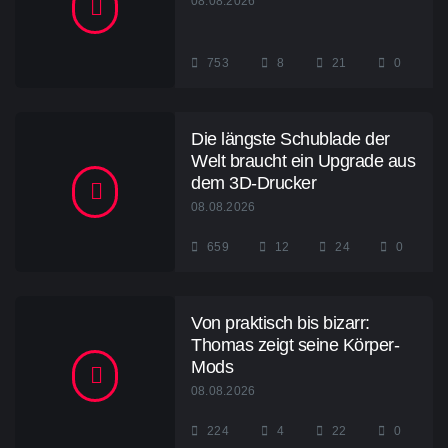
08.08.2026
753
8
21
0
Die längste Schublade der
Welt braucht ein Upgrade aus
dem 3D-Drucker
08.08.2026
659
12
24
0
Von praktisch bis bizarr:
Thomas zeigt seine Körper-
Mods
08.08.2026
224
4
22
0