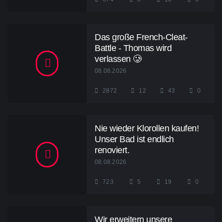
Das große French-Cleat-
Battle - Thomas wird
verlassen 🥲
08.08.2026
2872
12
43
0
Nie wieder Klorollen kaufen!
Unser Bad ist endlich
renoviert.
08.08.2026
723
5
19
0
Wir erweitern unsere