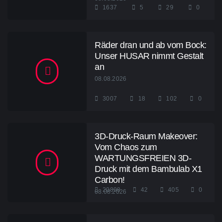
1637
5
29
0
Räder dran und ab vom Bock:
Unser HUSAR nimmt Gestalt
an
08.08.2026
3007
18
102
0
3D-Druck-Raum Makeover:
Vom Chaos zum
WARTUNGSFREIEN 3D-
Druck mit dem Bambulab X1
Carbon!
20898
42
405
0
08.08.2026