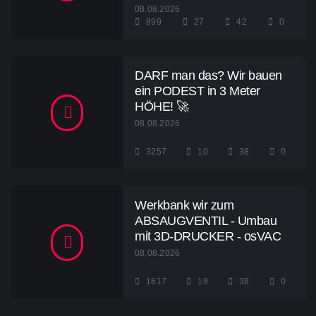
08.08.2026
899
27
42
0
DARF man das? Wir bauen
ein PODEST in 3 Meter
HÖHE! 🚀
08.08.2026
3257
10
38
0
Werkbank wir zum
ABSAUGVENTIL - Umbau
mit 3D-DRUCKER - osVAC
08.08.2026
1617
19
38
0