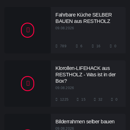
Fahrbare Küche SELBER
BAUEN aus RESTHOLZ
09.08.2026
789
6
16
0
Klorollen-LIFEHACK aus
RESTHOLZ - Was ist in der
Box?
09.08.2026
1225
15
32
0
Bilderrahmen selber bauen
09.08.2026