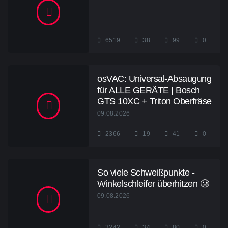
6519
38
99
0
osVAC: Universal-Absaugung
für ALLE GERÄTE | Bosch
GTS 10XC + Triton Oberfräse
09.08.2026
2366
19
41
0
So viele Schweißpunkte -
Winkelschleifer überhitzen 🥲
09.08.2026
3242
34
80
0