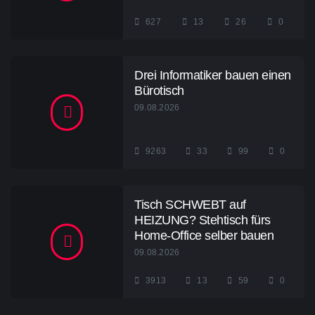
627
13
26
0
Drei Informatiker bauen einen
Bürotisch
09.08.2026
9263
33
99
0
Tisch SCHWEBT auf
HEIZUNG? Stehtisch fürs
Home-Office selber bauen
09.08.2026
3913
13
59
0