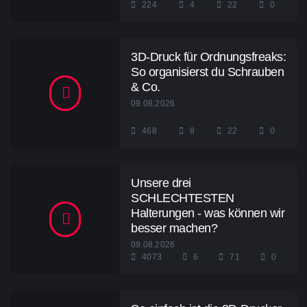
224
4
22
0
3D-Druck für Ordnungsfreaks:
So organisierst du Schrauben
& Co.
09.08.2026
468
8
22
0
Unsere drei
SCHLECHTESTEN
Halterungen - was können wir
besser machen?
09.08.2026
4073
6
71
0