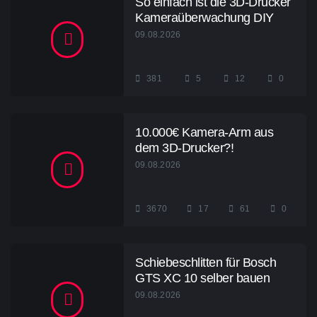
So einfach ist die 3D-Drucker
Kameraüberwachung DIY
09.08.2026
381
5
12
0
10.000€ Kamera-Arm aus
dem 3D-Drucker?!
09.08.2026
3670
17
61
0
Schiebeschlitten für Bosch
GTS XC 10 selber bauen
09.08.2026