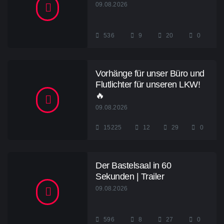
09.08.2026
536
9
20
0
Vorhänge für unser Büro und
Flutlichter für unseren LKW!
🔥
09.08.2026
15225
12
29
0
Der Bastelsaal in 60
Sekunden | Trailer
09.08.2026
596
8
27
0