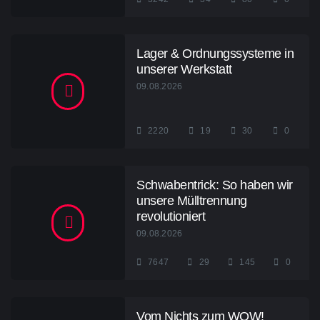
Lager & Ordnungssysteme in
unserer Werkstatt
09.08.2026
2220
19
30
0
Schwabentrick: So haben wir
unsere Mülltrennung
revolutioniert
09.08.2026
7647
29
145
0
Vom Nichts zum WOW!