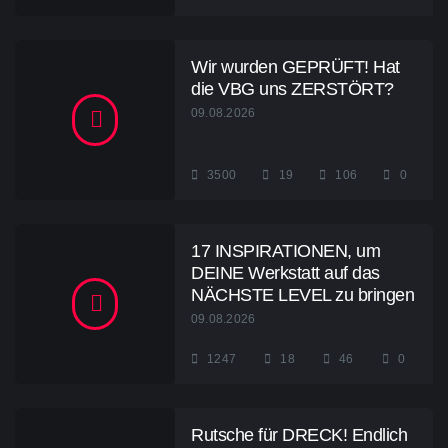
Wir wurden GEPRÜFT! Hat
die VBG uns ZERSTÖRT?
09.08.2026
3500
19
106
0
17 INSPIRATIONEN, um
DEINE Werkstatt auf das
NÄCHSTE LEVEL zu bringen
09.08.2026
1247
18
46
0
Rutsche für DRECK! Endlich