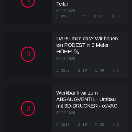
Teilen
09.08.2026
899
27
42
0
DARF man das? Wir bauen
ein PODEST in 3 Meter
HÖHE! 🚀
09.08.2026
3259
10
38
0
Werkbank wir zum
ABSAUGVENTIL - Umbau
mit 3D-DRUCKER - osVAC
09.08.2026
1617
19
38
0