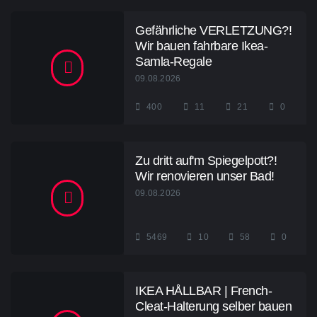
Gefährliche VERLETZUNG?!
Wir bauen fahrbare Ikea-
Samla-Regale
09.08.2026
400
11
21
0
Zu dritt auf'm Spiegelpott?!
Wir renovieren unser Bad!
09.08.2026
5469
10
58
0
IKEA HÅLLBAR | French-
Cleat-Halterung selber bauen