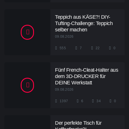
Teppich aus KÄSE?! DIY-
Tufting-Challenge: Teppich
selber machen
09.08.2026
555
7
22
0
Fünf French-Cleat-Halter aus
dem 3D-DRUCKER für
DEINE Werkstatt
09.08.2026
1397
6
34
0
Der perfekte Tisch für