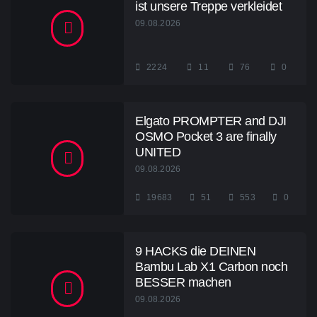
ist unsere Treppe verkleidet
09.08.2026
2224
11
76
0
Elgato PROMPTER and DJI
OSMO Pocket 3 are finally
UNITED
09.08.2026
19683
51
553
0
9 HACKS die DEINEN
Bambu Lab X1 Carbon noch
BESSER machen
09.08.2026