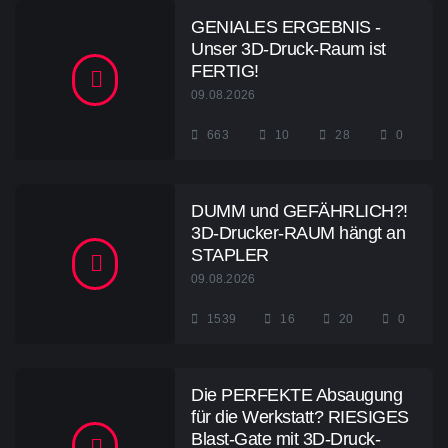
GENIALES ERGEBNIS -
Unser 3D-Druck-Raum ist
FERTIG!
09.08.2026
663
10
28
0
DUMM und GEFÄHRLICH?!
3D-Drucker-RAUM hängt an
STAPLER
09.08.2026
1539
16
20
0
Die PERFEKTE Absaugung
für die Werkstatt? RIESIGES
Blast-Gate mit 3D-Druck-