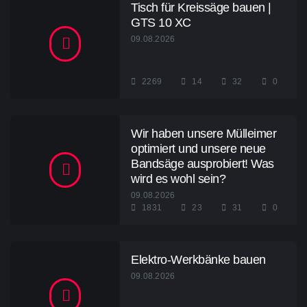
Tisch für Kreissäge bauen |
GTS 10 XC
09.08.2026
2269
14
32
0
Wir haben unsere Mülleimer
optimiert und unsere neue
Bandsäge ausprobiert! Was
wird es wohl sein?
09.08.2026
1831
23
31
0
Elektro-Werkbänke bauen
09.08.2026