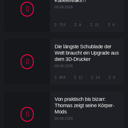
Kaffeefreaks?!
09.08.2026
753
8
21
0
Die längste Schublade der
Welt braucht ein Upgrade aus
dem 3D-Drucker
09.08.2026
659
12
24
0
Von praktisch bis bizarr:
Thomas zeigt seine Körper-
Mods
09.08.2026