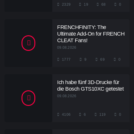
2329
19
68
0
FRENCHFINITY: The
Ultimate Add-On for FRENCH
CLEAT Fans!
09.08.2026
1777
9
69
0
Ich habe fünf 3D-Drucke für
die Bosch GTS10XC getestet
09.08.2026
4106
6
119
0