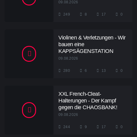
09.08.2026
249
8
17
0
Violinen & Verletzungen - Wir
bauen eine
KAPPSÄGENSTATION
09.08.2026
280
6
13
0
XXL French-Cleat-
Halterungen - Der Kampf
gegen die CHAOSBANK!
09.08.2026
244
9
17
0