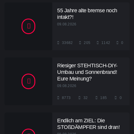
55 Jahre alte bremse noch
intakt?!
09.08.2026
33682
205
1142
0
Riesiger STEHTISCH-DIY-
Umbau und Sonnenbrand!
Eure Meinung?
09.08.2026
8773
32
185
0
Endlich am ZIEL: Die
STOßDÄMPFER sind dran!