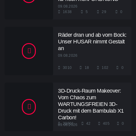
09.08.2026
1638
5
29
0
Räder dran und ab vom Bock:
Unser HUSAR nimmt Gestalt
an
09.08.2026
3010
18
102
0
3D-Druck-Raum Makeover:
Vom Chaos zum
WARTUNGSFREIEN 3D-
Druck mit dem Bambulab X1
Carbon!
20901
42
405
0
09.08.2026