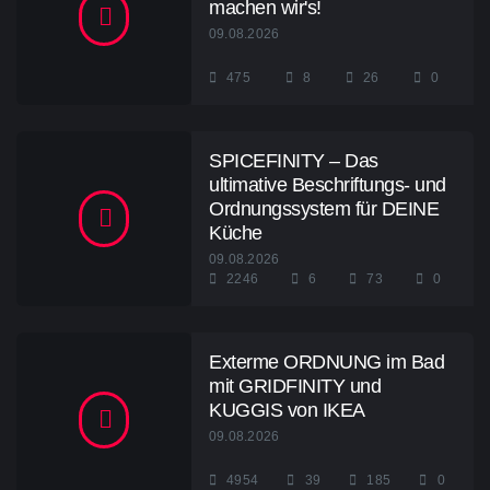
machen wir's!
09.08.2026
475
8
26
0
SPICEFINITY – Das
ultimative Beschriftungs- und
Ordnungssystem für DEINE
Küche
09.08.2026
2246
6
73
0
Exterme ORDNUNG im Bad
mit GRIDFINITY und
KUGGIS von IKEA
09.08.2026
4954
39
185
0