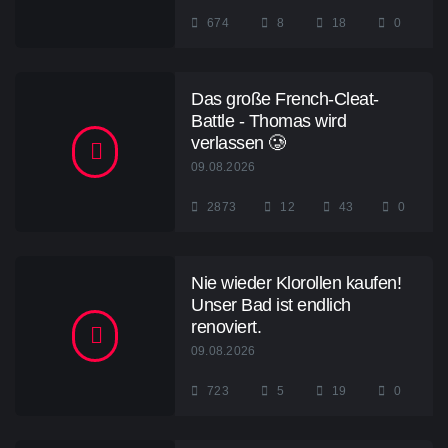
674
8
18
0
Das große French-Cleat-
Battle - Thomas wird
verlassen 🥲
09.08.2026
2873
12
43
0
Nie wieder Klorollen kaufen!
Unser Bad ist endlich
renoviert.
09.08.2026
723
5
19
0