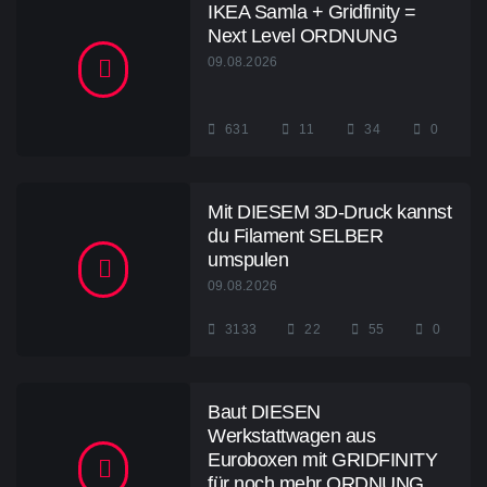
IKEA Samla + Gridfinity =
Next Level ORDNUNG
09.08.2026
631
11
34
0
Mit DIESEM 3D-Druck kannst
du Filament SELBER
umspulen
09.08.2026
3133
22
55
0
Baut DIESEN
Werkstattwagen aus
Euroboxen mit GRIDFINITY
für noch mehr ORDNUNG