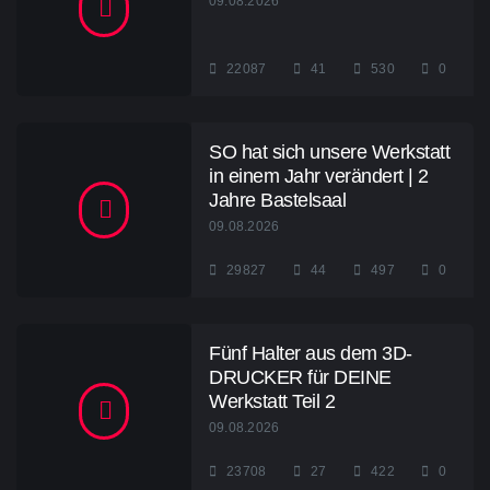
09.08.2026
22087
41
530
0
SO hat sich unsere Werkstatt
in einem Jahr verändert | 2
Jahre Bastelsaal
09.08.2026
29827
44
497
0
Fünf Halter aus dem 3D-
DRUCKER für DEINE
Werkstatt Teil 2
09.08.2026
23708
27
422
0