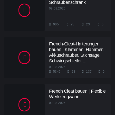
Schraubenschrank
09.08.2026
905
25
23
0
French-Cleat-Halterungen
bauen | Klemmen, Hammer,
Akkuschrauber, Stichsäge,
Schwingschleifer ...
09.08.2026
5345
23
137
0
French Cleat bauen | Flexible
Werkzeugwand
09.08.2026