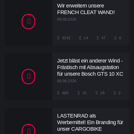
Wir erweitern unsere
FRENCH CLEAT WAND!
09.08.2026
3242
14
47
0
Jetzt bläst ein anderer Wind -
Frästisch mit Absaugstation
für unsere Bosch GTS 10 XC
09.08.2026
488
15
26
0
LASTENRAD als
Werbemittel! Ein Branding für
unser CARGOBIKE