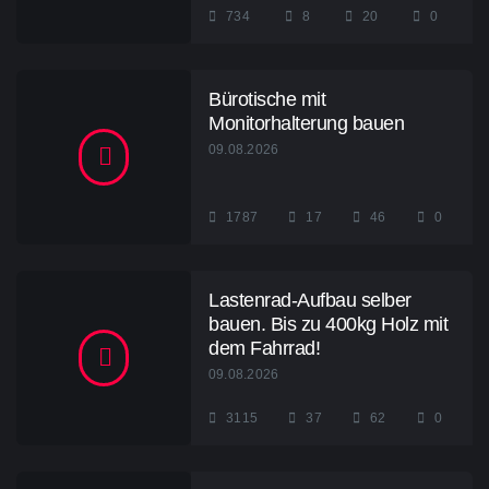
734
8
20
0
Bürotische mit
Monitorhalterung bauen
09.08.2026
1787
17
46
0
Lastenrad-Aufbau selber
bauen. Bis zu 400kg Holz mit
dem Fahrrad!
09.08.2026
3115
37
62
0