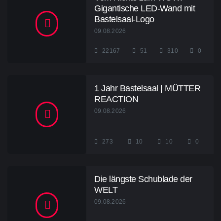
Gigantische LED-Wand mit
Bastelsaal-Logo
09.08.2026
22167
51
310
0
1 Jahr Bastelsaal | MÜTTER
REACTION
09.08.2026
273
10
10
0
Die längste Schublade der
WELT
09.08.2026